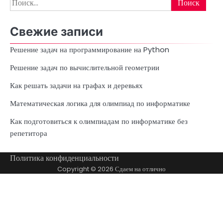
Найти:
г
и
Свежие записи
н
Решение задач на программирование на Python
а
Решение задач по вычислительной геометрии
ц
Как решать задачи на графах и деревьях
и
Математическая логика для олимпиад по информатике
я
Как подготовиться к олимпиадам по информатике без
з
репетитора
а
Политика конфиденциальности
п
Copyright © 2026
Сдаем на отлично
и
с
е