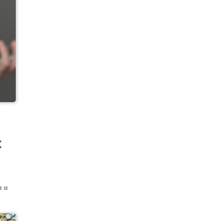
х
и и