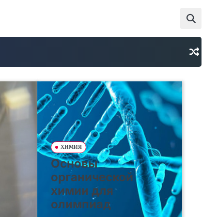
ХИМИЯ
Основы
органической
химии для
олимпиад