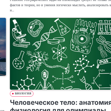
фактов и теории, но и умения логически мыслить, анализировать 
и…
БИОЛОГИЯ
Человеческое тело: анатомия
физиология для олимпиады
ков