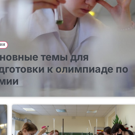
ИЯ
новные темы для
дготовки к олимпиаде по
мии