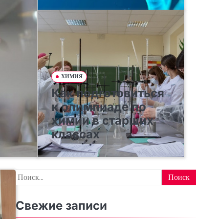
ХИМИЯ
Как подготовиться
к олимпиаде по
химии в старших
классах
Найти:
Свежие записи