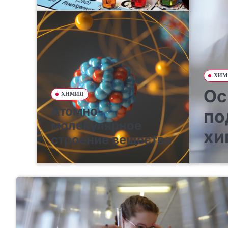
ХИМ
Ос
ХИМИЯ
Атомно-
по
молекулярное
хи
строение вещества