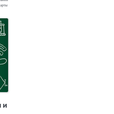
карты
 и