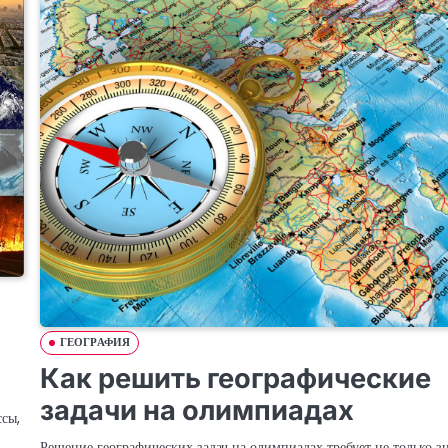
ГЕОГРАФИЯ
Как решить географические
задачи на олимпиадах
ссы,
Решение географических задач на олимпиадах требует не только з