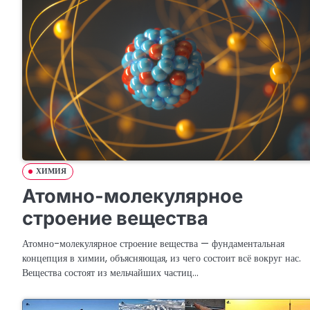
ХИМИЯ
Атомно-молекулярное
строение вещества
Атомно-молекулярное строение вещества — фундаментальная
концепция в химии, объясняющая, из чего состоит всё вокруг нас.
Вещества состоят из мельчайших частиц…