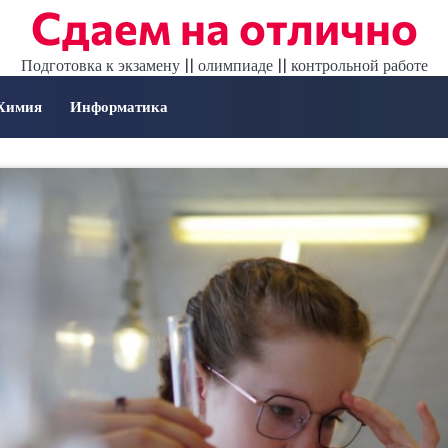
Сдаем на отлично
Подготовка к экзамену || олимпиаде || контрольной работе
Химия
Информатика