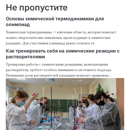
в
Не пропустите
и
Основы химической термодинамики для
г
олимпиад
Химическая термодинамика — ключевая область, которая помогает
а
понять энергетические изменения, происходящие в химических
реакциях. Для участников олимпиад важно освоить её…
ц
Как тренировать себя на химические реакции с
и
растворителями
Тренировка работы с химическими реакциями, включающими
я
растворители, требует особого внимания и системного подхода.
Понимание роли растворителей в реакции помогает правильно…
п
о
з
а
п
и