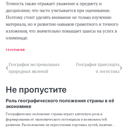
Точность также отражает уважение к предмету и
дисциплине, что часто учитывается при оценивании.
Поэтому стоит уделять внимание не только изучению
материала, но и развитию навыков грамотного и точного
изложения, что значительно повышает шансы на успех в
олимпиаде.
ГЕОГРАФИЯ
География экстремальных
География транспорта
Н
природных явлений
и логистика
а
в
Не пропустите
и
Роль географического положения страны в её
г
экономике
Географическое положение страны играет ключевую роль в
а
формировании её экономического потенциала и возможностей
развития. Расположение на пересечении торговых путей, наличие…
ц