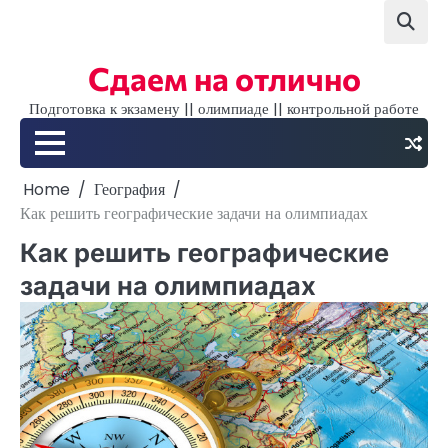
Skip
to
content
Сдаем на отлично
Подготовка к экзамену || олимпиаде || контрольной работе
Home
География
Как решить географические задачи на олимпиадах
Как решить географические
задачи на олимпиадах