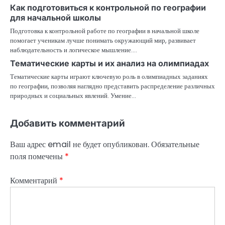
Как подготовиться к контрольной по географии
и
для начальной школы
Подготовка к контрольной работе по географии в начальной школе
я
помогает ученикам лучше понимать окружающий мир, развивает
наблюдательность и логическое мышление.…
п
Тематические карты и их анализ на олимпиадах
о
Тематические карты играют ключевую роль в олимпиадных заданиях
по географии, позволяя наглядно представить распределение различных
з
природных и социальных явлений. Умение…
а
Добавить комментарий
п
и
Ваш адрес email не будет опубликован.
Обязательные
поля помечены
*
с
я
Комментарий
*
м