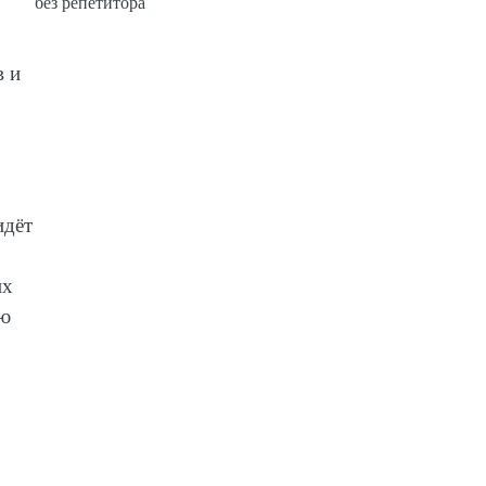
без репетитора
в и
идёт
их
ью