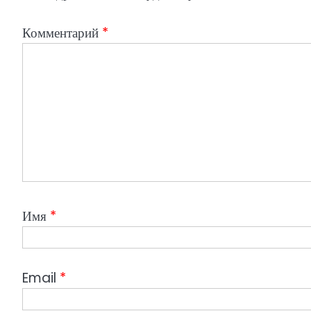
я
Комментарий
*
м
Имя
*
Email
*