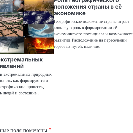
Роль географического
положения страны в её
экономике
Географическое положение страны играет
ключевую роль в формировании её
экономического потенциала и возможносте
развития. Расположение на пересечении
торговых путей, наличие…
экстремальных
явлений
ии экстремальных природных
понять, как формируются и
астрофические процессы,
ь людей и состояние…
ьные поля помечены
*