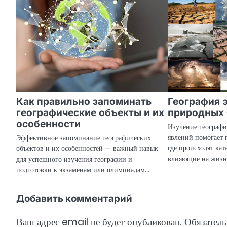
и
г
а
ц
и
я
Как правильно запоминать
География 
п
географические объекты и их
природных 
особенности
о
Изучение географ
явлений помогает 
Эффективное запоминание географических
з
где происходят кат
объектов и их особенностей — важный навык
влияющие на жизн
для успешного изучения географии и
а
подготовки к экзаменам или олимпиадам.…
п
Добавить комментарий
и
с
Ваш адрес email не будет опубликован.
Обязател