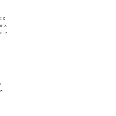
ы с
ще,
зные
х
ет