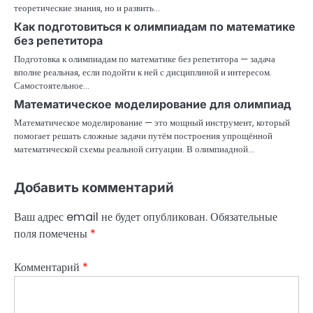
теоретические знания, но и развить…
и
Как подготовиться к олимпиадам по математике
без репетитора
я
Подготовка к олимпиадам по математике без репетитора — задача
п
вполне реальная, если подойти к ней с дисциплиной и интересом.
Самостоятельное…
о
Математическое моделирование для олимпиад
з
Математическое моделирование — это мощный инструмент, который
помогает решать сложные задачи путём построения упрощённой
а
математической схемы реальной ситуации. В олимпиадной…
п
Добавить комментарий
и
Ваш адрес email не будет опубликован.
Обязательные
с
поля помечены
*
я
Комментарий
*
м