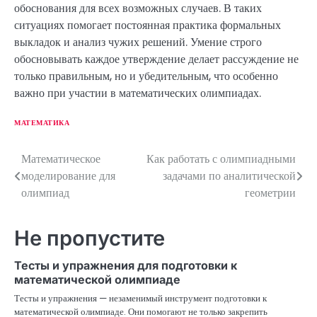
обоснования для всех возможных случаев. В таких
ситуациях помогает постоянная практика формальных
выкладок и анализ чужих решений. Умение строго
обосновывать каждое утверждение делает рассуждение не
только правильным, но и убедительным, что особенно
важно при участии в математических олимпиадах.
МАТЕМАТИКА
Математическое
Как работать с олимпиадными
Н
моделирование для
задачами по аналитической
а
олимпиад
геометрии
в
Не пропустите
и
г
Тесты и упражнения для подготовки к
математической олимпиаде
а
Тесты и упражнения — незаменимый инструмент подготовки к
ц
математической олимпиаде. Они помогают не только закрепить