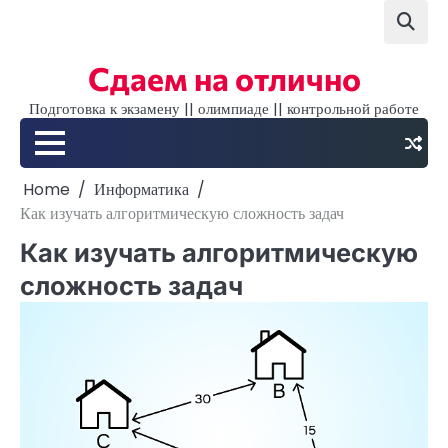
Skip
to
content
Сдаем на отлично
Подготовка к экзамену || олимпиаде || контрольной работе
Home
Информатика
Как изучать алгоритмическую сложность задач
Как изучать алгоритмическую
сложность задач