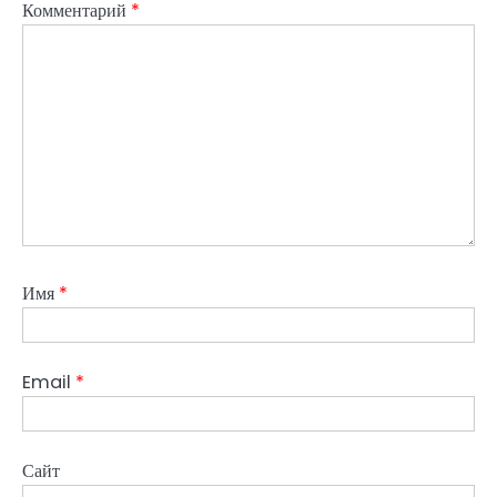
Комментарий
*
Имя
*
Email
*
Сайт