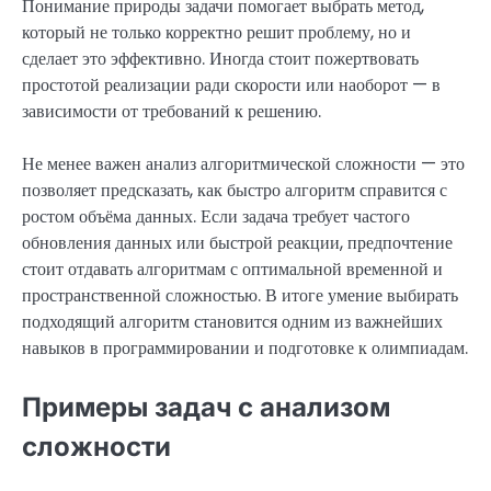
Понимание природы задачи помогает выбрать метод,
который не только корректно решит проблему, но и
сделает это эффективно. Иногда стоит пожертвовать
простотой реализации ради скорости или наоборот — в
зависимости от требований к решению.
Не менее важен анализ алгоритмической сложности — это
позволяет предсказать, как быстро алгоритм справится с
ростом объёма данных. Если задача требует частого
обновления данных или быстрой реакции, предпочтение
стоит отдавать алгоритмам с оптимальной временной и
пространственной сложностью. В итоге умение выбирать
подходящий алгоритм становится одним из важнейших
навыков в программировании и подготовке к олимпиадам.
Примеры задач с анализом
сложности