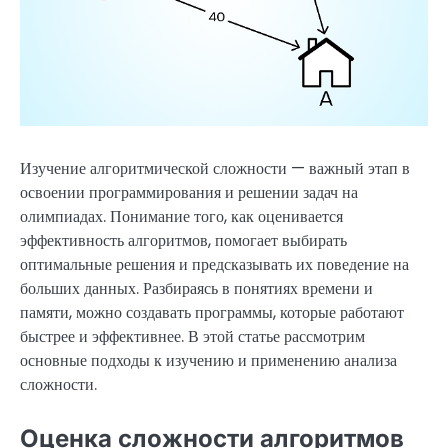
Изучение алгоритмической сложности — важный этап в
освоении программирования и решении задач на
олимпиадах. Понимание того, как оценивается
эффективность алгоритмов, помогает выбирать
оптимальные решения и предсказывать их поведение на
больших данных. Разбираясь в понятиях времени и
памяти, можно создавать программы, которые работают
быстрее и эффективнее. В этой статье рассмотрим
основные подходы к изучению и применению анализа
сложности.
Оценка сложности алгоритмов