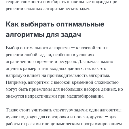
теории сложности и выбирать правильные подходы при
решении сложных алгоритмических задач.
Как выбирать оптимальные
алгоритмы для задач
Выбор оптимального алгоритма — ключевой этап в
решении любой задачи, особенно в условиях
ограниченного времени и ресурсов. Для начала важно
оценить размер и тип входных данных, так как это
напрямую влияет на производительность алгоритма.
Например, алгоритмы с высокой временной сложностью
могут быть приемлемы для небольших наборов данных, но
окажутся непрактичными при масштабировании.
Также стоит учитывать структуру задачи: одни алгоритмы
лучше подходят для сортировки и поиска, другие — для
работы с графами или динамическим программированием.