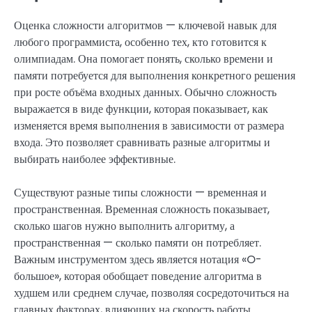
Оценка сложности алгоритмов — ключевой навык для
любого программиста, особенно тех, кто готовится к
олимпиадам. Она помогает понять, сколько времени и
памяти потребуется для выполнения конкретного решения
при росте объёма входных данных. Обычно сложность
выражается в виде функции, которая показывает, как
изменяется время выполнения в зависимости от размера
входа. Это позволяет сравнивать разные алгоритмы и
выбирать наиболее эффективные.
Существуют разные типы сложности — временная и
пространственная. Временная сложность показывает,
сколько шагов нужно выполнить алгоритму, а
пространственная — сколько памяти он потребляет.
Важным инструментом здесь является нотация «O-
большое», которая обобщает поведение алгоритма в
худшем или среднем случае, позволяя сосредоточиться на
главных факторах, влияющих на скорость работы.