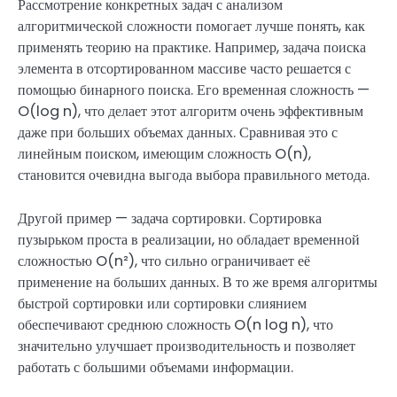
Рассмотрение конкретных задач с анализом
алгоритмической сложности помогает лучше понять, как
применять теорию на практике. Например, задача поиска
элемента в отсортированном массиве часто решается с
помощью бинарного поиска. Его временная сложность —
O(log n), что делает этот алгоритм очень эффективным
даже при больших объемах данных. Сравнивая это с
линейным поиском, имеющим сложность O(n),
становится очевидна выгода выбора правильного метода.
Другой пример — задача сортировки. Сортировка
пузырьком проста в реализации, но обладает временной
сложностью O(n²), что сильно ограничивает её
применение на больших данных. В то же время алгоритмы
быстрой сортировки или сортировки слиянием
обеспечивают среднюю сложность O(n log n), что
значительно улучшает производительность и позволяет
работать с большими объемами информации.