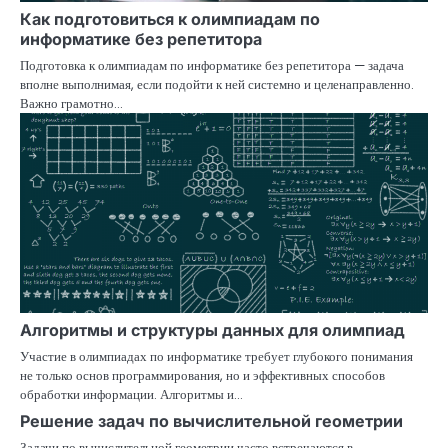
Как подготовиться к олимпиадам по
о
информатике без репетитора
з
Подготовка к олимпиадам по информатике без репетитора — задача
вполне выполнимая, если подойти к ней системно и целенаправленно.
а
Важно грамотно…
п
и
с
я
м
Алгоритмы и структуры данных для олимпиад
Участие в олимпиадах по информатике требует глубокого понимания
не только основ программирования, но и эффективных способов
обработки информации. Алгоритмы и…
Решение задач по вычислительной геометрии
Задачи по вычислительной геометрии часто встречаются в