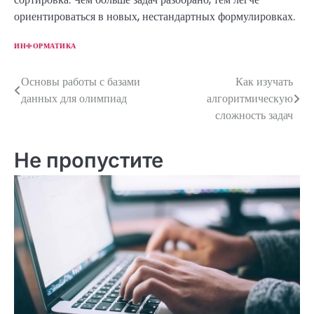
ориентироваться в новых, нестандартных формулировках.
ИНФОРМАТИКА
Основы работы с базами
Как изучать
Н
данных для олимпиад
алгоритмическую
а
сложность задач
в
Не пропустите
и
г
а
ц
и
я
п