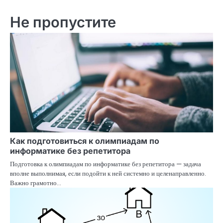
в
Не пропустите
и
г
а
ц
и
я
п
Как подготовиться к олимпиадам по
о
информатике без репетитора
з
Подготовка к олимпиадам по информатике без репетитора — задача
вполне выполнимая, если подойти к ней системно и целенаправленно.
а
Важно грамотно…
п
и